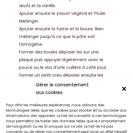
œufs et la vanille.
Ajouter ensuite le yaourt végétal et l’huile.
Mélanger.
Ajouter ensuite la farine et la levure. Bien
mélanger jusqu’à ce que la pâte soit
homogène.
Former des boules déposer les sur une
plaque puis appuyer légèrement avec le
pouce ou le dos d’une cuillère à café pour
former un petit creu déposer ensuite les
cuillères de pâtes à tartiner alterner les deux
Gérer le consentement
puis enfourner pour 13 minutes à 180•C.
aux cookies
Régalez-vous !
Pour offrir les meilleures expériences, nous utilisons des
technologies telles que les cookies pour stocker et/ou accéder aux
informations des appareils. Le fait de consentir à ces technologies
Produit utilisé
nous permettra de traiter des données telles que le comportement
de navigation ou les ID uniques sur ce site. Le fait de ne pas
consentir ou de retirer son consentement peut avoir un effet négatif