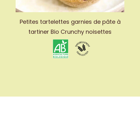
Petites tartelettes garnies de pâte à
tartiner Bio Crunchy noisettes
RS
Rejoins notre newsletter !
ct
ns légales
© Artisans Noisetiers