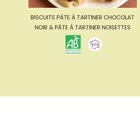
BISCUITS PÂTE À TARTINER CHOCOLAT
th
NOIR & PÂTE À TARTINER NOISETTES
À PROPOS DE ARTISANS NOISETIE
Accueil
Artisans noisetiers
Nos produits
Recettes
Points de vente
Conta
Déclaration en matière de cookies
Conditions d’utilisation
Mentio