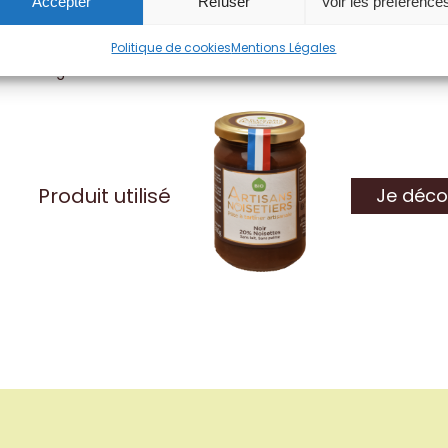
Accepter
Refuser
Voir les préférence
Enfourner pour 13 minutes à 180•C.
Une fois la cuisson finit, les déposer sur une grille pour 
Politique de cookies
Mentions Légales
déguster.
Produit utilisé
Je déco