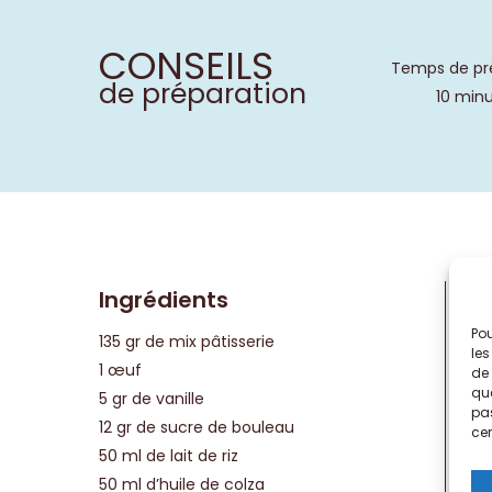
CONSEILS
Temps de pr
de préparation
10 min
Ingrédients
Pou
135 gr de mix pâtisserie
les
1 œuf
de 
que
5 gr de vanille
pas
12 gr de sucre de bouleau
cer
50 ml de lait de riz
50 ml d’huile de colza