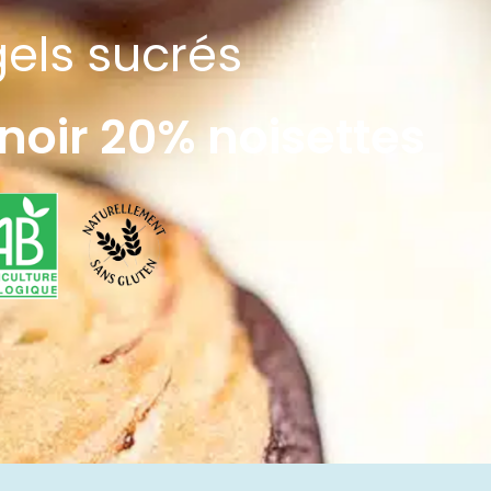
els
sucrés
noir 20% noisettes