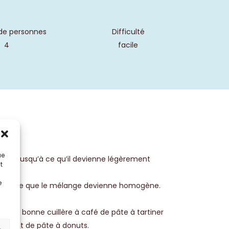
de personnes
Difficulté
4
facile
ue
emble jusqu’à ce qu’il devienne légèrement
t
e
r jusqu’à ce que le mélange devienne homogène.
 une bonne cuillère à café de pâte à tartiner
gèrement de pâte à donuts.