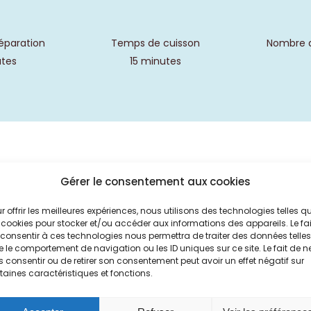
éparation
Temps de cuisson
Nombre 
utes
15 minutes
Gérer le consentement aux cookies
Etapes de préparation
r offrir les meilleures expériences, nous utilisons des technologies telles q
Commencer par battre le sucre, la vanille et l’œuf ens
 cookies pour stocker et/ou accéder aux informations des appareils. Le fai
mousseux.
consentir à ces technologies nous permettra de traiter des données telles
 le comportement de navigation ou les ID uniques sur ce site. Le fait de n
Ajouter ensuite la farine, la levure et le lait. Mélange
 consentir ou de retirer son consentement peut avoir un effet négatif sur
Ajouter ensuite l’huile puis mélanger une nouvelle fois.
taines caractéristiques et fonctions.
Déposer de la pâte dans les moules à donuts puis mettre
chocolat noir noisettes et recouvrir la pâte à tartiner lé