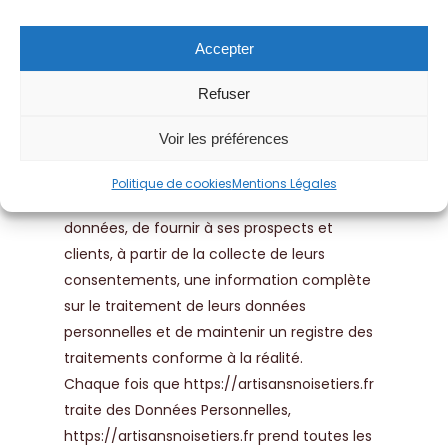
légal
Accepter
En tant que responsable du traitement des
Refuser
données qu’il collecte,
https://artisansnoisetiers.fr
s’engage à
Voir les préférences
respecter le cadre des dispositions légales en
vigueur. Il lui appartient notamment au Client
Politique de cookies
Mentions Légales
d’établir les finalités de ses traitements de
données, de fournir à ses prospects et
clients, à partir de la collecte de leurs
consentements, une information complète
sur le traitement de leurs données
personnelles et de maintenir un registre des
traitements conforme à la réalité.
Chaque fois que
https://artisansnoisetiers.fr
traite des Données Personnelles,
https://artisansnoisetiers.fr
prend toutes les