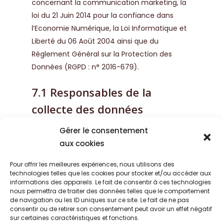
concernant la communication marketing, la
loi du 21 Juin 2014 pour la confiance dans
l’Economie Numérique, la Loi Informatique et
Liberté du 06 Août 2004 ainsi que du
Règlement Général sur la Protection des
Données (RGPD : n° 2016-679).
7.1 Responsables de la
collecte des données
personnelles
Gérer le consentement
aux cookies
Pour les Données Personnelles collectées
dans le cadre de la création du compte
Pour offrir les meilleures expériences, nous utilisons des
personnel de l’Utilisateur et de sa navigation
technologies telles que les cookies pour stocker et/ou accéder aux
informations des appareils. Le fait de consentir à ces technologies
sur le Site, le responsable du traitement des
nous permettra de traiter des données telles que le comportement
Données Personnelles est : Noiseraie
de navigation ou les ID uniques sur ce site. Le fait de ne pas
Productions.
https://artisansnoisetiers.fr
est
consentir ou de retirer son consentement peut avoir un effet négatif
sur certaines caractéristiques et fonctions.
représenté par Rochet, son représentant