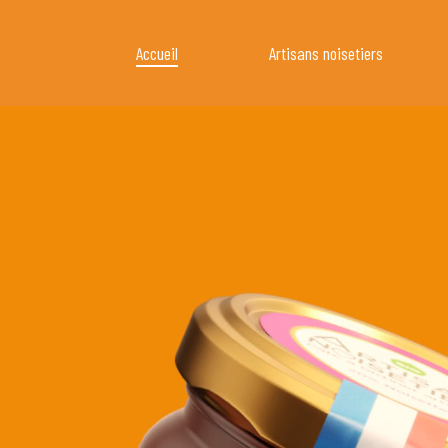
Skip
to
Accueil
Artisans noisetiers
main
content