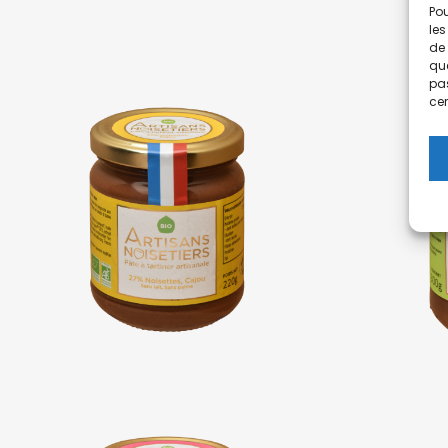
Pou
les
de 
que
pas
cer