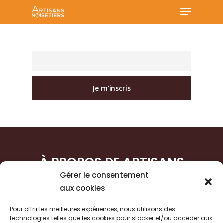
Menu
Skip
to
Close
main
Menu
content
À PROPOS DE ARTISANS
NOISETIERS
Gérer le consentement
aux cookies
Accueil
Pour offrir les meilleures expériences, nous utilisons des
Artisans noisetiers
technologies telles que les cookies pour stocker et/ou accéder aux